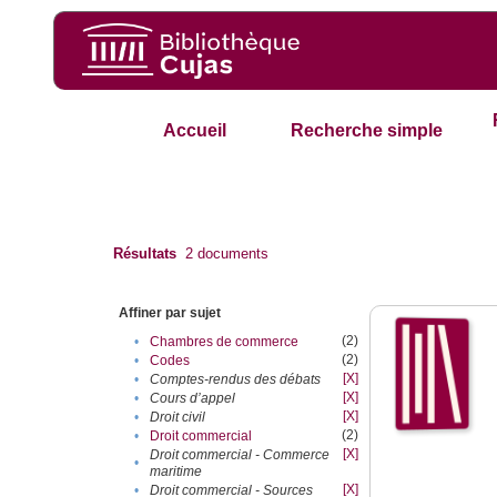
Accueil
Recherche simple
Résultats
2
documents
Affiner par sujet
(2)
•
Chambres de commerce
(2)
•
Codes
[X]
•
Comptes-rendus des débats
[X]
•
Cours d’appel
[X]
•
Droit civil
(2)
•
Droit commercial
[X]
Droit commercial - Commerce
•
maritime
[X]
•
Droit commercial - Sources