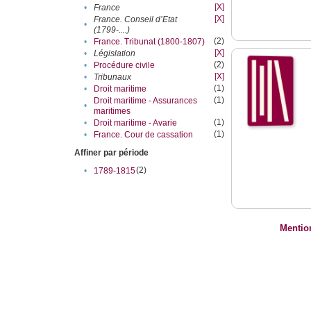
[X]
•
France
[X]
France. Conseil d’Etat
•
(1799-....)
(2)
•
France. Tribunat (1800-1807)
[X]
•
Législation
(2)
•
Procédure civile
[X]
•
Tribunaux
(1)
•
Droit maritime
(1)
Droit maritime - Assurances
•
maritimes
(1)
•
Droit maritime - Avarie
(1)
•
France. Cour de cassation
Affiner par période
(2)
•
1789-1815
Mentio