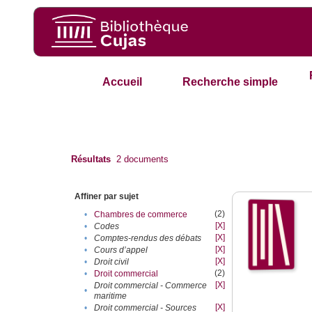
Accueil
Recherche simple
Résultats
2
documents
Affiner par sujet
(2)
•
Chambres de commerce
[X]
•
Codes
[X]
•
Comptes-rendus des débats
[X]
•
Cours d’appel
[X]
•
Droit civil
(2)
•
Droit commercial
[X]
Droit commercial - Commerce
•
maritime
[X]
•
Droit commercial - Sources