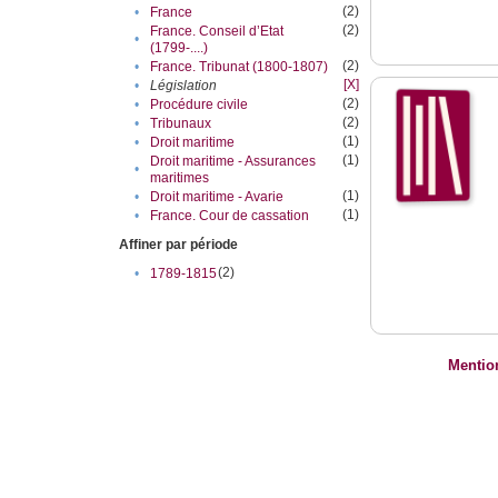
(2)
•
France
(2)
France. Conseil d’Etat
•
(1799-....)
(2)
•
France. Tribunat (1800-1807)
[X]
•
Législation
(2)
•
Procédure civile
(2)
•
Tribunaux
(1)
•
Droit maritime
(1)
Droit maritime - Assurances
•
maritimes
(1)
•
Droit maritime - Avarie
(1)
•
France. Cour de cassation
Affiner par période
(2)
•
1789-1815
Mentio