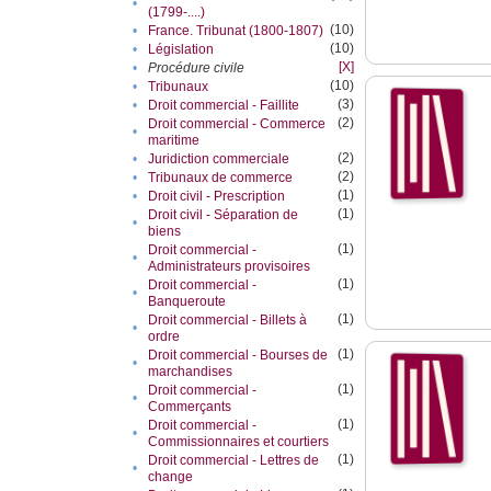
•
(1799-....)
(10)
•
France. Tribunat (1800-1807)
(10)
•
Législation
[X]
•
Procédure civile
(10)
•
Tribunaux
(3)
•
Droit commercial - Faillite
(2)
Droit commercial - Commerce
•
maritime
(2)
•
Juridiction commerciale
(2)
•
Tribunaux de commerce
(1)
•
Droit civil - Prescription
(1)
Droit civil - Séparation de
•
biens
(1)
Droit commercial -
•
Administrateurs provisoires
(1)
Droit commercial -
•
Banqueroute
(1)
Droit commercial - Billets à
•
ordre
(1)
Droit commercial - Bourses de
•
marchandises
(1)
Droit commercial -
•
Commerçants
(1)
Droit commercial -
•
Commissionnaires et courtiers
(1)
Droit commercial - Lettres de
•
change