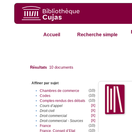
Accueil
Recherche simple
Résultats
10
documents
Affiner par sujet
(10)
•
Chambres de commerce
(10)
•
Codes
(10)
•
Comptes-rendus des débats
[X]
•
Cours d’appel
[X]
•
Droit civil
[X]
•
Droit commercial
[X]
•
Droit commercial - Sources
(10)
•
France
(10)
France. Conseil d’Etat