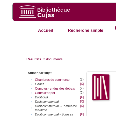
Accueil
Recherche simple
Résultats
2
documents
Affiner par sujet
(2)
•
Chambres de commerce
[X]
•
Codes
(2)
•
Comptes-rendus des débats
(2)
•
Cours d’appel
[X]
•
Droit civil
[X]
•
Droit commercial
[X]
Droit commercial - Commerce
•
maritime
[X]
•
Droit commercial - Sources