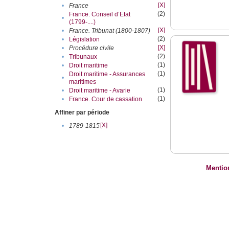
[X]
•
France
(2)
France. Conseil d’Etat
•
(1799-....)
[X]
•
France. Tribunat (1800-1807)
(2)
•
Législation
[X]
•
Procédure civile
(2)
•
Tribunaux
(1)
•
Droit maritime
(1)
Droit maritime - Assurances
•
maritimes
(1)
•
Droit maritime - Avarie
(1)
•
France. Cour de cassation
Affiner par période
[X]
•
1789-1815
Mentio