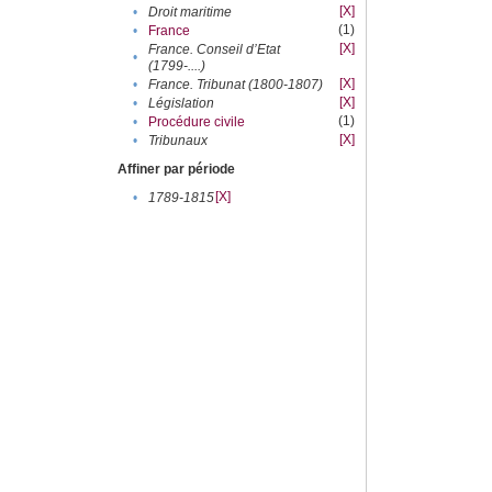
[X]
•
Droit maritime
(1)
•
France
[X]
France. Conseil d’Etat
•
(1799-....)
[X]
•
France. Tribunat (1800-1807)
[X]
•
Législation
(1)
•
Procédure civile
[X]
•
Tribunaux
Affiner par période
[X]
•
1789-1815