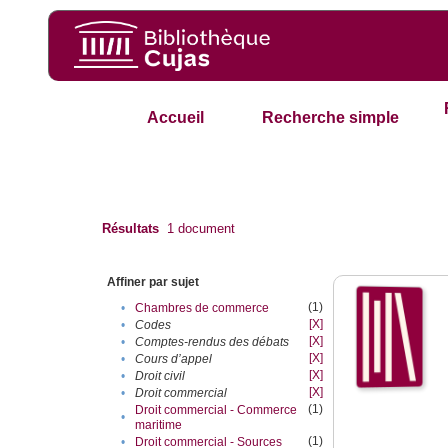
Accueil
Recherche simple
Résultats
1
document
Affiner par sujet
(1)
•
Chambres de commerce
[X]
•
Codes
[X]
•
Comptes-rendus des débats
[X]
•
Cours d’appel
[X]
•
Droit civil
[X]
•
Droit commercial
(1)
Droit commercial - Commerce
•
maritime
(1)
•
Droit commercial - Sources