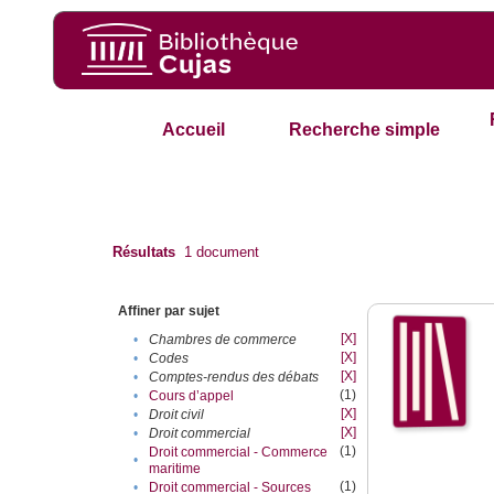
Accueil
Recherche simple
Résultats
1
document
Affiner par sujet
[X]
•
Chambres de commerce
[X]
•
Codes
[X]
•
Comptes-rendus des débats
(1)
•
Cours d’appel
[X]
•
Droit civil
[X]
•
Droit commercial
(1)
Droit commercial - Commerce
•
maritime
(1)
•
Droit commercial - Sources