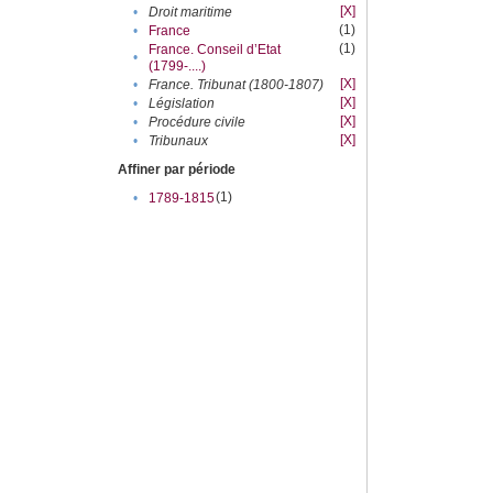
[X]
•
Droit maritime
(1)
•
France
(1)
France. Conseil d’Etat
•
(1799-....)
[X]
•
France. Tribunat (1800-1807)
[X]
•
Législation
[X]
•
Procédure civile
[X]
•
Tribunaux
Affiner par période
(1)
•
1789-1815