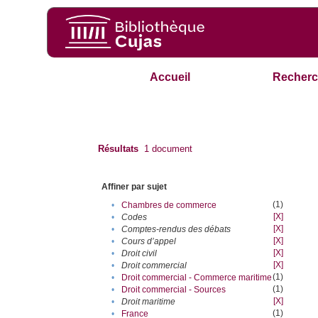
Accueil
Recherc
Résultats
1
document
Affiner par sujet
(1)
•
Chambres de commerce
[X]
•
Codes
[X]
•
Comptes-rendus des débats
[X]
•
Cours d’appel
[X]
•
Droit civil
[X]
•
Droit commercial
(1)
•
Droit commercial - Commerce maritime
(1)
•
Droit commercial - Sources
[X]
•
Droit maritime
(1)
•
France