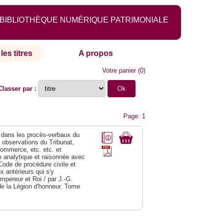
BIBLIOTHÈQUE NUMÉRIQUE PATRIMONIALE
les titres
A propos
Votre panier
(
0
)
Classer par :
Page: 1
dans les procès-verbaux du
s observations du Tribunat,
commerce, etc. etc. et
analytique et raisonnée avec
Code de procédure civile et
 antérieurs qui s'y
Empereur et Roi / par J.-G.
de la Légion d'honneur. Tome