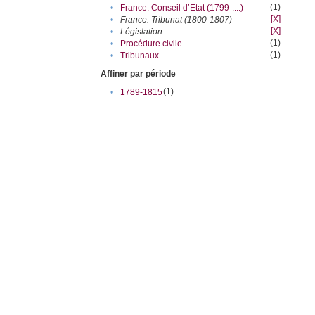
(1)
•
France. Conseil d’Etat (1799-....)
[X]
•
France. Tribunat (1800-1807)
[X]
•
Législation
(1)
•
Procédure civile
(1)
•
Tribunaux
Affiner par période
(1)
•
1789-1815