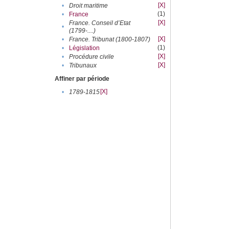
[X]
•
Droit maritime
(1)
•
France
[X]
France. Conseil d’Etat
•
(1799-....)
[X]
•
France. Tribunat (1800-1807)
(1)
•
Législation
[X]
•
Procédure civile
[X]
•
Tribunaux
Affiner par période
[X]
•
1789-1815