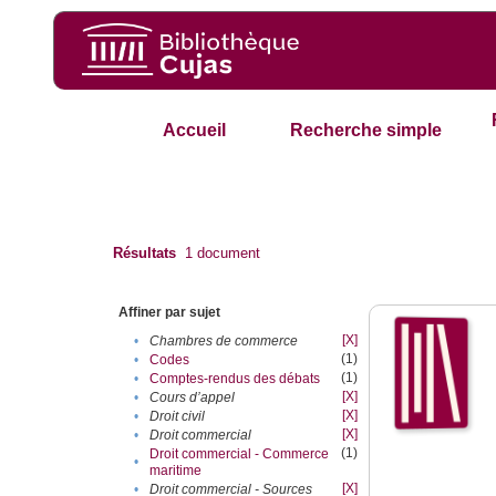
Accueil
Recherche simple
Résultats
1
document
Affiner par sujet
[X]
•
Chambres de commerce
(1)
•
Codes
(1)
•
Comptes-rendus des débats
[X]
•
Cours d’appel
[X]
•
Droit civil
[X]
•
Droit commercial
(1)
Droit commercial - Commerce
•
maritime
[X]
•
Droit commercial - Sources