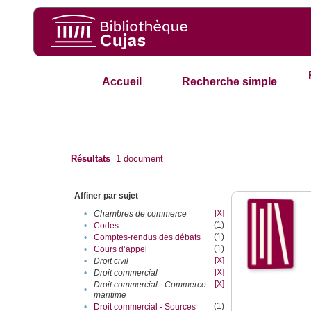
Accueil
Recherche simple
Résultats
1
document
Affiner par sujet
[X]
•
Chambres de commerce
(1)
•
Codes
(1)
•
Comptes-rendus des débats
(1)
•
Cours d’appel
[X]
•
Droit civil
[X]
•
Droit commercial
[X]
Droit commercial - Commerce
•
maritime
(1)
•
Droit commercial - Sources