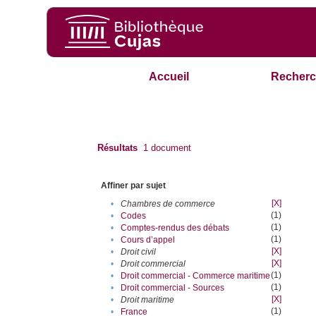
Accueil
Recherc
Résultats
1
document
Affiner par sujet
[X]
•
Chambres de commerce
(1)
•
Codes
(1)
•
Comptes-rendus des débats
(1)
•
Cours d’appel
[X]
•
Droit civil
[X]
•
Droit commercial
(1)
•
Droit commercial - Commerce maritime
(1)
•
Droit commercial - Sources
[X]
•
Droit maritime
(1)
•
France