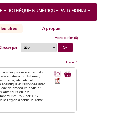
BIBLIOTHÈQUE NUMÉRIQUE PATRIMONIALE
les titres
A propos
Votre panier
(
0
)
Classer par :
Page: 1
dans les procès-verbaux du
s observations du Tribunat,
commerce, etc. etc. et
analytique et raisonnée avec
Code de procédure civile et
 antérieurs qui s'y
Empereur et Roi / par J.-G.
de la Légion d'honneur. Tome