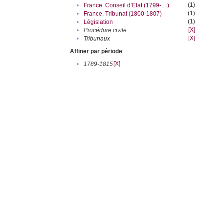
(1)
•
France. Conseil d’Etat (1799-....)
(1)
•
France. Tribunat (1800-1807)
(1)
•
Législation
[X]
•
Procédure civile
[X]
•
Tribunaux
Affiner par période
[X]
•
1789-1815