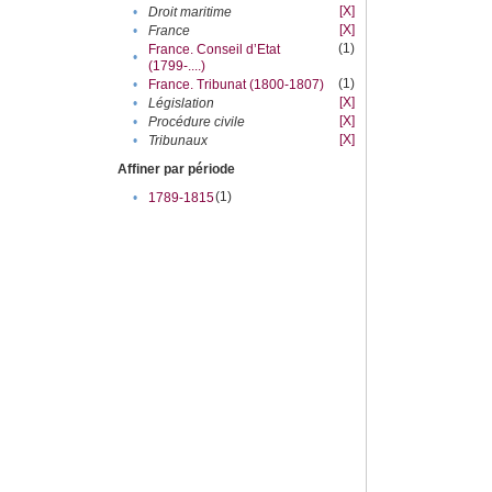
[X]
•
Droit maritime
[X]
•
France
(1)
France. Conseil d’Etat
•
(1799-....)
(1)
•
France. Tribunat (1800-1807)
[X]
•
Législation
[X]
•
Procédure civile
[X]
•
Tribunaux
Affiner par période
(1)
•
1789-1815