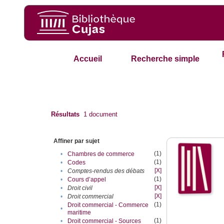
Accueil
Recherche simple
Résultats
1
document
Affiner par sujet
(1)
•
Chambres de commerce
(1)
•
Codes
[X]
•
Comptes-rendus des débats
(1)
•
Cours d’appel
[X]
•
Droit civil
[X]
•
Droit commercial
(1)
Droit commercial - Commerce
•
maritime
(1)
•
Droit commercial - Sources