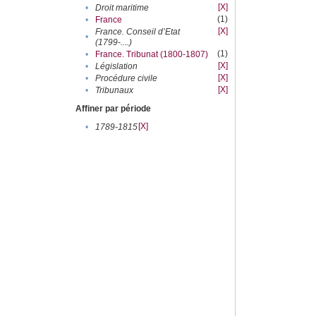
[X]
•
Droit maritime
(1)
•
France
[X]
France. Conseil d’Etat
•
(1799-....)
(1)
•
France. Tribunat (1800-1807)
[X]
•
Législation
[X]
•
Procédure civile
[X]
•
Tribunaux
Affiner par période
[X]
•
1789-1815