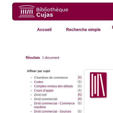
Accueil
Recherche simple
Résultats
1
document
Affiner par sujet
[X]
•
Chambres de commerce
(1)
•
Codes
(1)
•
Comptes-rendus des débats
(1)
•
Cours d’appel
[X]
•
Droit civil
[X]
•
Droit commercial
(1)
Droit commercial - Commerce
•
maritime
(1)
•
Droit commercial - Sources