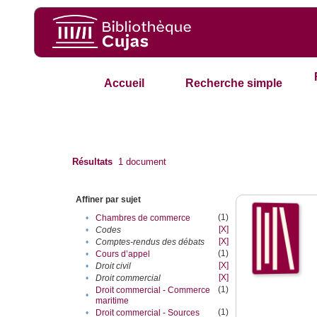
Accueil
Recherche simple
Résultats
1
document
Affiner par sujet
(1)
•
Chambres de commerce
[X]
•
Codes
[X]
•
Comptes-rendus des débats
(1)
•
Cours d’appel
[X]
•
Droit civil
[X]
•
Droit commercial
(1)
Droit commercial - Commerce
•
maritime
(1)
•
Droit commercial - Sources