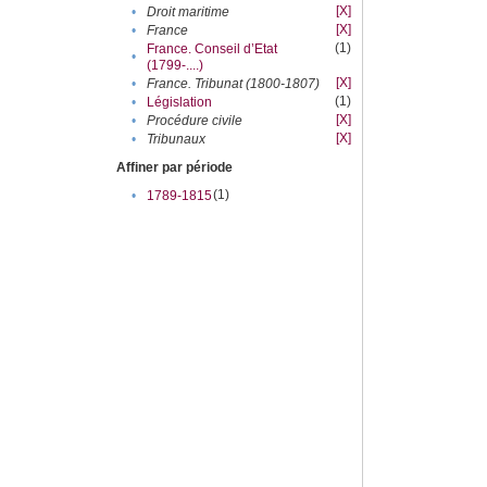
[X]
•
Droit maritime
[X]
•
France
(1)
France. Conseil d’Etat
•
(1799-....)
[X]
•
France. Tribunat (1800-1807)
(1)
•
Législation
[X]
•
Procédure civile
[X]
•
Tribunaux
Affiner par période
(1)
•
1789-1815