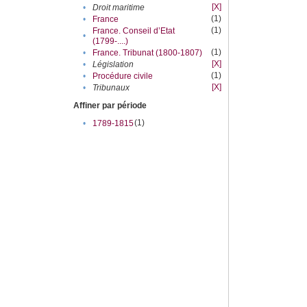
[X]
•
Droit maritime
(1)
•
France
(1)
France. Conseil d’Etat
•
(1799-....)
(1)
•
France. Tribunat (1800-1807)
[X]
•
Législation
(1)
•
Procédure civile
[X]
•
Tribunaux
Affiner par période
(1)
•
1789-1815