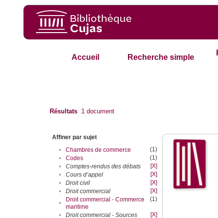
Accueil
Recherche simple
Résultats
1
document
Affiner par sujet
(1)
•
Chambres de commerce
(1)
•
Codes
[X]
•
Comptes-rendus des débats
[X]
•
Cours d’appel
[X]
•
Droit civil
[X]
•
Droit commercial
(1)
Droit commercial - Commerce
•
maritime
[X]
•
Droit commercial - Sources