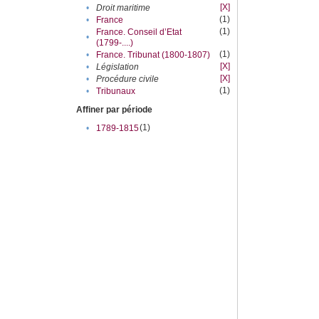
[X]
•
Droit maritime
(1)
•
France
(1)
France. Conseil d’Etat
•
(1799-....)
(1)
•
France. Tribunat (1800-1807)
[X]
•
Législation
[X]
•
Procédure civile
(1)
•
Tribunaux
Affiner par période
(1)
•
1789-1815