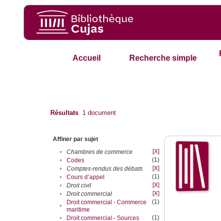
Accueil
Recherche simple
Résultats
1
document
Affiner par sujet
[X]
•
Chambres de commerce
(1)
•
Codes
[X]
•
Comptes-rendus des débats
(1)
•
Cours d’appel
[X]
•
Droit civil
[X]
•
Droit commercial
(1)
Droit commercial - Commerce
•
maritime
(1)
•
Droit commercial - Sources