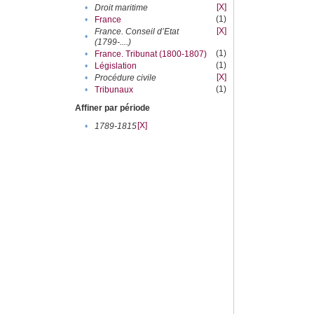
[X]
•
Droit maritime
(1)
•
France
[X]
France. Conseil d’Etat
•
(1799-....)
(1)
•
France. Tribunat (1800-1807)
(1)
•
Législation
[X]
•
Procédure civile
(1)
•
Tribunaux
Affiner par période
[X]
•
1789-1815