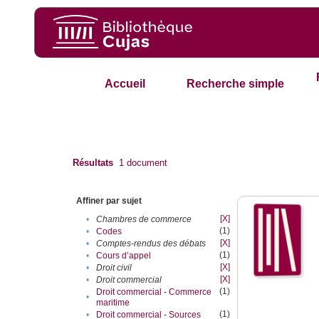
Accueil
Recherche simple
Résultats
1
document
Affiner par sujet
[X]
•
Chambres de commerce
(1)
•
Codes
[X]
•
Comptes-rendus des débats
(1)
•
Cours d’appel
[X]
•
Droit civil
[X]
•
Droit commercial
(1)
Droit commercial - Commerce
•
maritime
(1)
•
Droit commercial - Sources