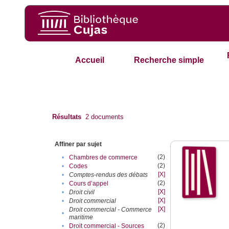
Accueil
Recherche simple
Résultats
2
documents
Affiner par sujet
(2)
•
Chambres de commerce
(2)
•
Codes
[X]
•
Comptes-rendus des débats
(2)
•
Cours d’appel
[X]
•
Droit civil
[X]
•
Droit commercial
[X]
Droit commercial - Commerce
•
maritime
(2)
•
Droit commercial - Sources