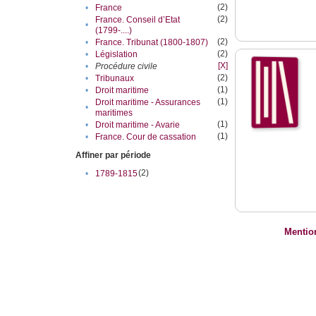
(2)
•
France
(2)
France. Conseil d’Etat
•
(1799-....)
(2)
•
France. Tribunat (1800-1807)
(2)
•
Législation
[X]
•
Procédure civile
(2)
•
Tribunaux
(1)
•
Droit maritime
(1)
Droit maritime - Assurances
•
maritimes
(1)
•
Droit maritime - Avarie
(1)
•
France. Cour de cassation
Affiner par période
(2)
•
1789-1815
Mentio