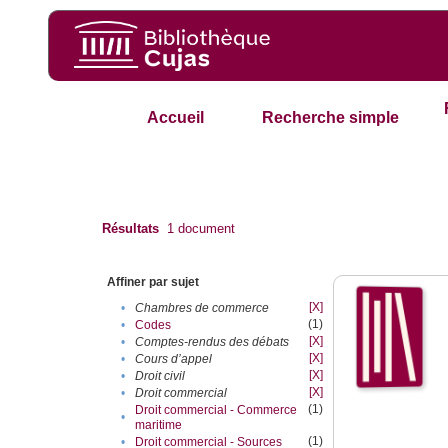
Accueil
Recherche simple
Résultats
1
document
Affiner par sujet
[X]
•
Chambres de commerce
(1)
•
Codes
[X]
•
Comptes-rendus des débats
[X]
•
Cours d’appel
[X]
•
Droit civil
[X]
•
Droit commercial
(1)
Droit commercial - Commerce
•
maritime
(1)
•
Droit commercial - Sources