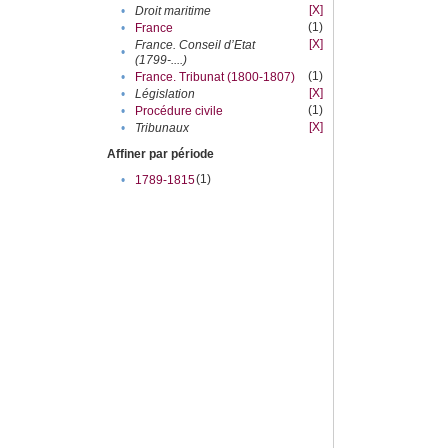
[X]
•
Droit maritime
(1)
•
France
[X]
France. Conseil d’Etat
•
(1799-....)
(1)
•
France. Tribunat (1800-1807)
[X]
•
Législation
(1)
•
Procédure civile
[X]
•
Tribunaux
Affiner par période
(1)
•
1789-1815