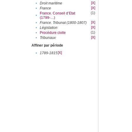
[X]
•
Droit maritime
[X]
•
France
(1)
France. Conseil d’Etat
•
(1799-....)
[X]
•
France. Tribunat (1800-1807)
[X]
•
Législation
(1)
•
Procédure civile
[X]
•
Tribunaux
Affiner par période
[X]
•
1789-1815