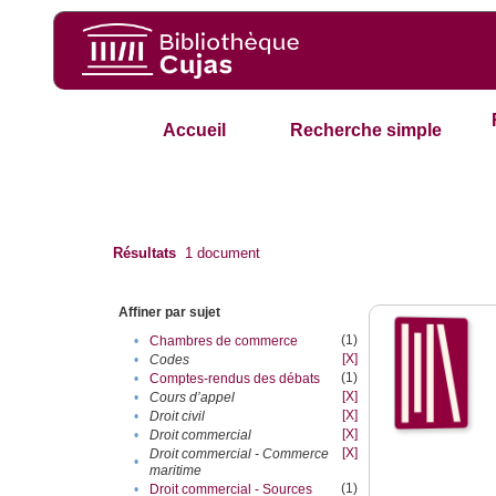
Accueil
Recherche simple
Résultats
1
document
Affiner par sujet
(1)
•
Chambres de commerce
[X]
•
Codes
(1)
•
Comptes-rendus des débats
[X]
•
Cours d’appel
[X]
•
Droit civil
[X]
•
Droit commercial
[X]
Droit commercial - Commerce
•
maritime
(1)
•
Droit commercial - Sources