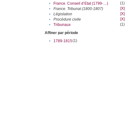
(1)
•
France. Conseil d’Etat (1799-....)
[X]
•
France. Tribunat (1800-1807)
[X]
•
Législation
[X]
•
Procédure civile
(1)
•
Tribunaux
Affiner par période
(1)
•
1789-1815