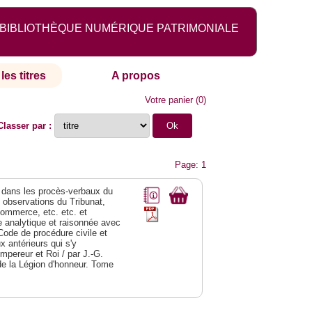
BIBLIOTHÈQUE NUMÉRIQUE PATRIMONIALE
les titres
A propos
Votre panier
(
0
)
Classer par :
Page: 1
dans les procès-verbaux du
s observations du Tribunat,
commerce, etc. etc. et
analytique et raisonnée avec
Code de procédure civile et
 antérieurs qui s'y
Empereur et Roi / par J.-G.
de la Légion d'honneur. Tome