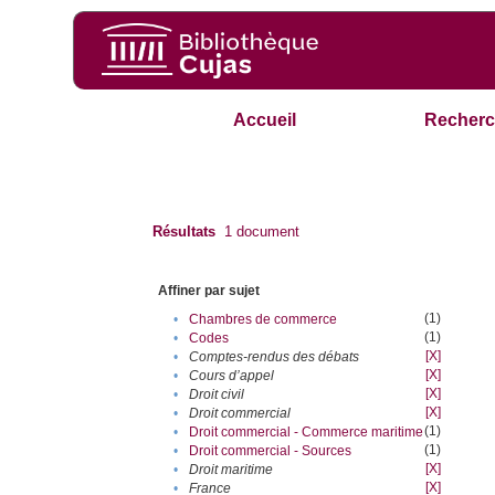
Accueil
Recherc
Résultats
1
document
Affiner par sujet
(1)
•
Chambres de commerce
(1)
•
Codes
[X]
•
Comptes-rendus des débats
[X]
•
Cours d’appel
[X]
•
Droit civil
[X]
•
Droit commercial
(1)
•
Droit commercial - Commerce maritime
(1)
•
Droit commercial - Sources
[X]
•
Droit maritime
[X]
•
France