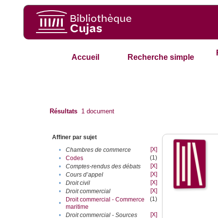
Accueil
Recherche simple
Résultats
1
document
Affiner par sujet
[X]
•
Chambres de commerce
(1)
•
Codes
[X]
•
Comptes-rendus des débats
[X]
•
Cours d’appel
[X]
•
Droit civil
[X]
•
Droit commercial
(1)
Droit commercial - Commerce
•
maritime
[X]
•
Droit commercial - Sources