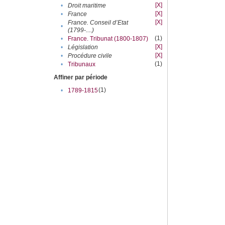
[X]
•
Droit maritime
[X]
•
France
[X]
France. Conseil d’Etat
•
(1799-....)
(1)
•
France. Tribunat (1800-1807)
[X]
•
Législation
[X]
•
Procédure civile
(1)
•
Tribunaux
Affiner par période
(1)
•
1789-1815