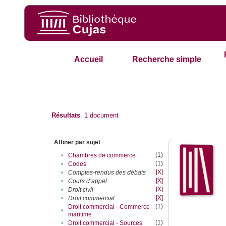
Accueil
Recherche simple
Résultats
1
document
Affiner par sujet
(1)
•
Chambres de commerce
(1)
•
Codes
[X]
•
Comptes-rendus des débats
[X]
•
Cours d’appel
[X]
•
Droit civil
[X]
•
Droit commercial
(1)
Droit commercial - Commerce
•
maritime
(1)
•
Droit commercial - Sources