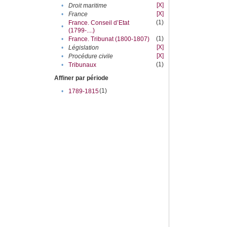
[X]
•
Droit maritime
[X]
•
France
(1)
France. Conseil d’Etat
•
(1799-....)
(1)
•
France. Tribunat (1800-1807)
[X]
•
Législation
[X]
•
Procédure civile
(1)
•
Tribunaux
Affiner par période
(1)
•
1789-1815