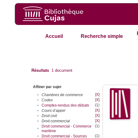
Accueil
Recherche simple
Résultats
1
document
Affiner par sujet
[X]
•
Chambres de commerce
[X]
•
Codes
(1)
•
Comptes-rendus des débats
[X]
•
Cours d’appel
[X]
•
Droit civil
[X]
•
Droit commercial
(1)
Droit commercial - Commerce
•
maritime
(1)
•
Droit commercial - Sources