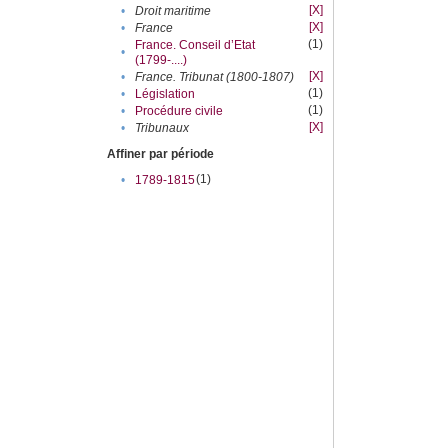
[X]
•
Droit maritime
[X]
•
France
(1)
France. Conseil d’Etat
•
(1799-....)
[X]
•
France. Tribunat (1800-1807)
(1)
•
Législation
(1)
•
Procédure civile
[X]
•
Tribunaux
Affiner par période
(1)
•
1789-1815