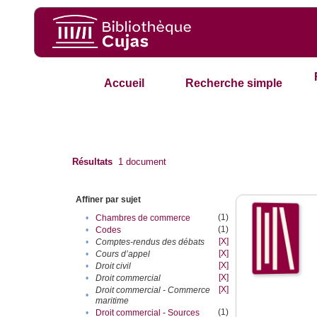
Accueil
Recherche simple
Résultats
1
document
Affiner par sujet
(1)
•
Chambres de commerce
(1)
•
Codes
[X]
•
Comptes-rendus des débats
[X]
•
Cours d’appel
[X]
•
Droit civil
[X]
•
Droit commercial
[X]
Droit commercial - Commerce
•
maritime
(1)
•
Droit commercial - Sources