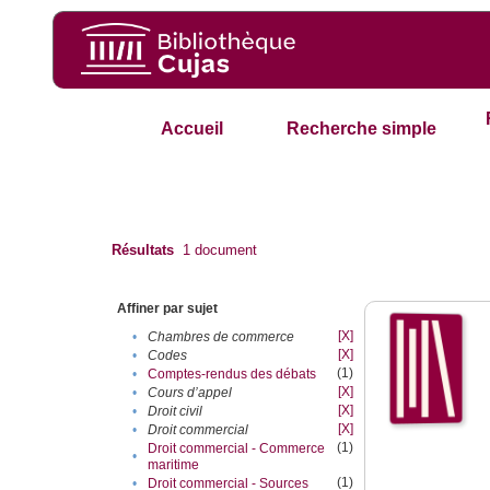
Accueil
Recherche simple
Résultats
1
document
Affiner par sujet
[X]
•
Chambres de commerce
[X]
•
Codes
(1)
•
Comptes-rendus des débats
[X]
•
Cours d’appel
[X]
•
Droit civil
[X]
•
Droit commercial
(1)
Droit commercial - Commerce
•
maritime
(1)
•
Droit commercial - Sources