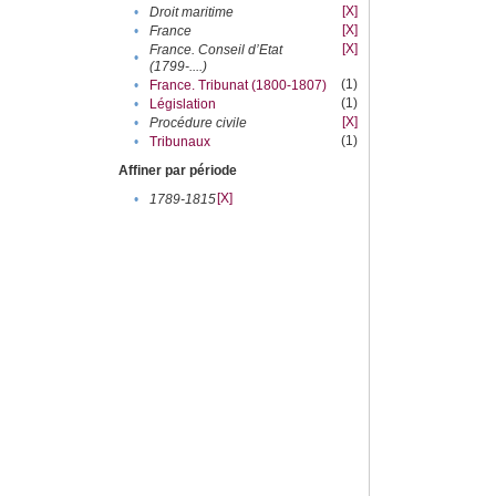
[X]
•
Droit maritime
[X]
•
France
[X]
France. Conseil d’Etat
•
(1799-....)
(1)
•
France. Tribunat (1800-1807)
(1)
•
Législation
[X]
•
Procédure civile
(1)
•
Tribunaux
Affiner par période
[X]
•
1789-1815