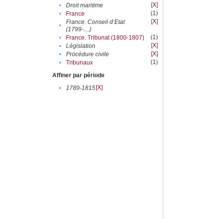
[X]
•
Droit maritime
(1)
•
France
[X]
France. Conseil d’Etat
•
(1799-....)
(1)
•
France. Tribunat (1800-1807)
[X]
•
Législation
[X]
•
Procédure civile
(1)
•
Tribunaux
Affiner par période
[X]
•
1789-1815