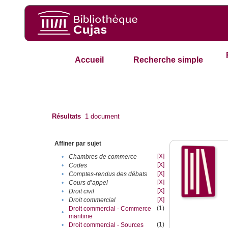
Accueil
Recherche simple
Résultats
1
document
Affiner par sujet
[X]
•
Chambres de commerce
[X]
•
Codes
[X]
•
Comptes-rendus des débats
[X]
•
Cours d’appel
[X]
•
Droit civil
[X]
•
Droit commercial
(1)
Droit commercial - Commerce
•
maritime
(1)
•
Droit commercial - Sources