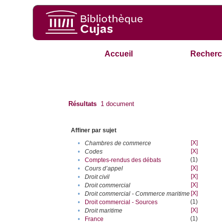
Accueil
Recherc
Résultats
1
document
Affiner par sujet
[X]
•
Chambres de commerce
[X]
•
Codes
(1)
•
Comptes-rendus des débats
[X]
•
Cours d’appel
[X]
•
Droit civil
[X]
•
Droit commercial
[X]
•
Droit commercial - Commerce maritime
(1)
•
Droit commercial - Sources
[X]
•
Droit maritime
(1)
•
France