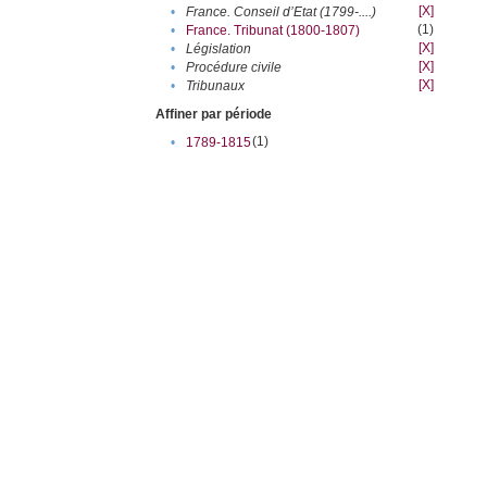
[X]
•
France. Conseil d’Etat (1799-....)
(1)
•
France. Tribunat (1800-1807)
[X]
•
Législation
[X]
•
Procédure civile
[X]
•
Tribunaux
Affiner par période
(1)
•
1789-1815