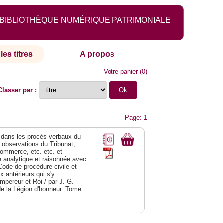
BIBLIOTHÈQUE NUMÉRIQUE PATRIMONIALE
les titres
A propos
Votre panier
(
0
)
Classer par :
Page: 1
dans les procès-verbaux du
s observations du Tribunat,
commerce, etc. etc. et
analytique et raisonnée avec
Code de procédure civile et
 antérieurs qui s'y
Empereur et Roi / par J.-G.
de la Légion d'honneur. Tome