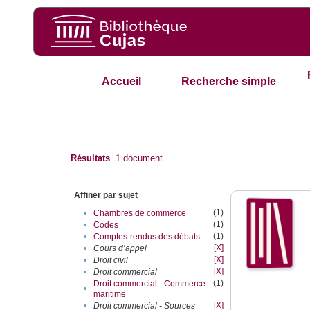
Accueil
Recherche simple
Résultats
1
document
Affiner par sujet
(1)
•
Chambres de commerce
(1)
•
Codes
(1)
•
Comptes-rendus des débats
[X]
•
Cours d’appel
[X]
•
Droit civil
[X]
•
Droit commercial
(1)
Droit commercial - Commerce
•
maritime
[X]
•
Droit commercial - Sources