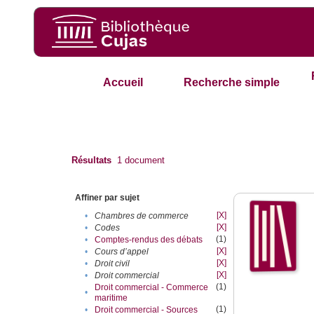
Accueil
Recherche simple
Résultats
1
document
Affiner par sujet
[X]
•
Chambres de commerce
[X]
•
Codes
(1)
•
Comptes-rendus des débats
[X]
•
Cours d’appel
[X]
•
Droit civil
[X]
•
Droit commercial
(1)
Droit commercial - Commerce
•
maritime
(1)
•
Droit commercial - Sources