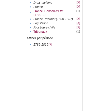
[X]
•
Droit maritime
[X]
•
France
(1)
France. Conseil d’Etat
•
(1799-....)
[X]
•
France. Tribunat (1800-1807)
[X]
•
Législation
[X]
•
Procédure civile
(1)
•
Tribunaux
Affiner par période
[X]
•
1789-1815