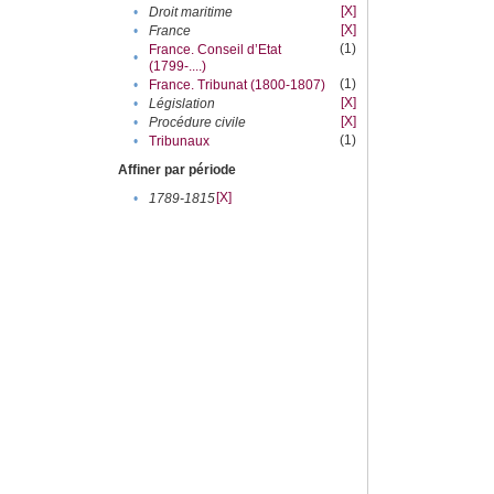
[X]
•
Droit maritime
[X]
•
France
(1)
France. Conseil d’Etat
•
(1799-....)
(1)
•
France. Tribunat (1800-1807)
[X]
•
Législation
[X]
•
Procédure civile
(1)
•
Tribunaux
Affiner par période
[X]
•
1789-1815