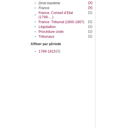
[X]
•
Droit maritime
[X]
•
France
(1)
France. Conseil d’Etat
•
(1799-....)
(1)
•
France. Tribunat (1800-1807)
(1)
•
Législation
(1)
•
Procédure civile
(1)
•
Tribunaux
Affiner par période
(1)
•
1789-1815