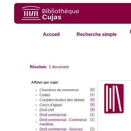
Accueil
Recherche simple
Résultats
1
document
Affiner par sujet
[X]
•
Chambres de commerce
(1)
•
Codes
[X]
•
Comptes-rendus des débats
[X]
•
Cours d’appel
[X]
•
Droit civil
(1)
•
Droit commercial
(1)
Droit commercial - Commerce
•
maritime
(1)
•
Droit commercial - Sources