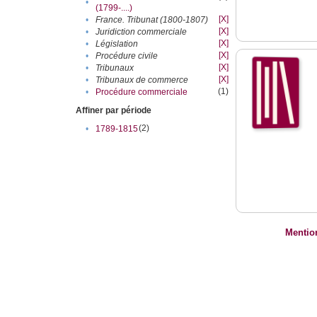
•
(1799-....)
[X]
•
France. Tribunat (1800-1807)
[X]
•
Juridiction commerciale
[X]
•
Législation
[X]
•
Procédure civile
[X]
•
Tribunaux
[X]
•
Tribunaux de commerce
(1)
•
Procédure commerciale
Affiner par période
(2)
•
1789-1815
Mentio