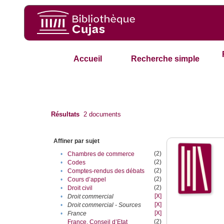
Accueil
Recherche simple
Résultats
2
documents
Affiner par sujet
(2)
•
Chambres de commerce
(2)
•
Codes
(2)
•
Comptes-rendus des débats
(2)
•
Cours d’appel
(2)
•
Droit civil
[X]
•
Droit commercial
[X]
•
Droit commercial - Sources
[X]
•
France
(2)
France. Conseil d’Etat