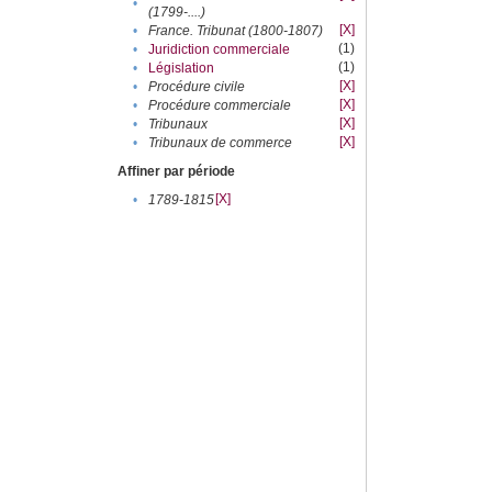
•
(1799-....)
[X]
•
France. Tribunat (1800-1807)
(1)
•
Juridiction commerciale
(1)
•
Législation
[X]
•
Procédure civile
[X]
•
Procédure commerciale
[X]
•
Tribunaux
[X]
•
Tribunaux de commerce
Affiner par période
[X]
•
1789-1815