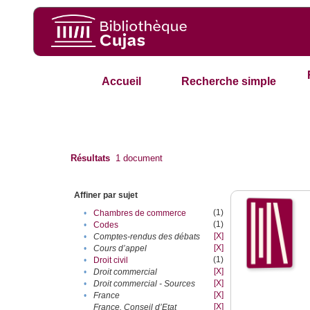
Accueil
Recherche simple
Résultats
1
document
Affiner par sujet
(1)
•
Chambres de commerce
(1)
•
Codes
[X]
•
Comptes-rendus des débats
[X]
•
Cours d’appel
(1)
•
Droit civil
[X]
•
Droit commercial
[X]
•
Droit commercial - Sources
[X]
•
France
[X]
France. Conseil d’Etat