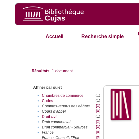
Accueil
Recherche simple
Résultats
1
document
Affiner par sujet
(1)
•
Chambres de commerce
(1)
•
Codes
[X]
•
Comptes-rendus des débats
[X]
•
Cours d’appel
(1)
•
Droit civil
[X]
•
Droit commercial
[X]
•
Droit commercial - Sources
[X]
•
France
[X]
France. Conseil d’Etat