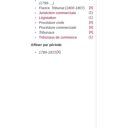
•
(1799-....)
[X]
•
France. Tribunat (1800-1807)
(1)
•
Juridiction commerciale
(1)
•
Législation
[X]
•
Procédure civile
[X]
•
Procédure commerciale
[X]
•
Tribunaux
(1)
•
Tribunaux de commerce
Affiner par période
[X]
•
1789-1815