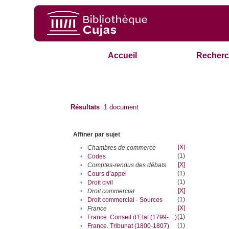
Accueil
Recherc
Résultats
1
document
Affiner par sujet
[X]
•
Chambres de commerce
(1)
•
Codes
[X]
•
Comptes-rendus des débats
(1)
•
Cours d’appel
(1)
•
Droit civil
[X]
•
Droit commercial
(1)
•
Droit commercial - Sources
[X]
•
France
(1)
•
France. Conseil d’Etat (1799-....)
(1)
•
France. Tribunat (1800-1807)