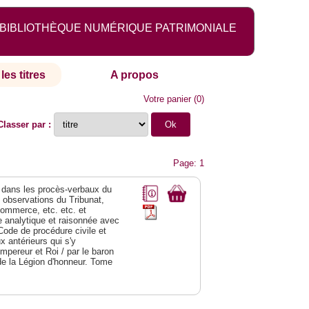
BIBLIOTHÈQUE NUMÉRIQUE PATRIMONIALE
les titres
A propos
Votre panier
(
0
)
Classer par :
Page: 1
dans les procès-verbaux du
s observations du Tribunat,
commerce, etc. etc. et
analytique et raisonnée avec
Code de procédure civile et
 antérieurs qui s'y
Empereur et Roi / par le baron
de la Légion d'honneur. Tome