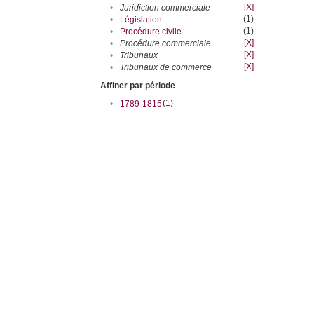
[X]
•
Juridiction commerciale
(1)
•
Législation
(1)
•
Procédure civile
[X]
•
Procédure commerciale
[X]
•
Tribunaux
[X]
•
Tribunaux de commerce
Affiner par période
(1)
•
1789-1815