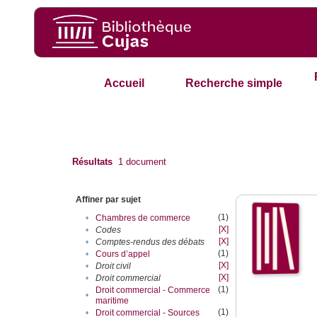
Accueil
Recherche simple
Résultats
1
document
Affiner par sujet
(1)
•
Chambres de commerce
[X]
•
Codes
[X]
•
Comptes-rendus des débats
(1)
•
Cours d’appel
[X]
•
Droit civil
[X]
•
Droit commercial
(1)
Droit commercial - Commerce
•
maritime
(1)
•
Droit commercial - Sources