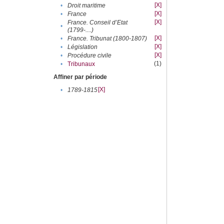
[X]
•
Droit maritime
[X]
•
France
[X]
France. Conseil d’Etat
•
(1799-....)
[X]
•
France. Tribunat (1800-1807)
[X]
•
Législation
[X]
•
Procédure civile
(1)
•
Tribunaux
Affiner par période
[X]
•
1789-1815