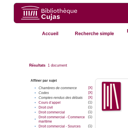
Accueil
Recherche simple
Résultats
1
document
Affiner par sujet
[X]
•
Chambres de commerce
[X]
•
Codes
[X]
•
Comptes-rendus des débats
(1)
•
Cours d’appel
(1)
•
Droit civil
(1)
•
Droit commercial
(1)
Droit commercial - Commerce
•
maritime
(1)
•
Droit commercial - Sources