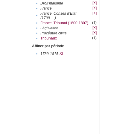
[X]
•
Droit maritime
[X]
•
France
[X]
France. Conseil d’Etat
•
(1799-....)
(1)
•
France. Tribunat (1800-1807)
[X]
•
Législation
[X]
•
Procédure civile
(1)
•
Tribunaux
Affiner par période
[X]
•
1789-1815