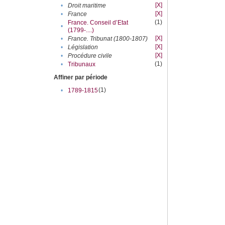
[X]
•
Droit maritime
[X]
•
France
(1)
France. Conseil d’Etat
•
(1799-....)
[X]
•
France. Tribunat (1800-1807)
[X]
•
Législation
[X]
•
Procédure civile
(1)
•
Tribunaux
Affiner par période
(1)
•
1789-1815