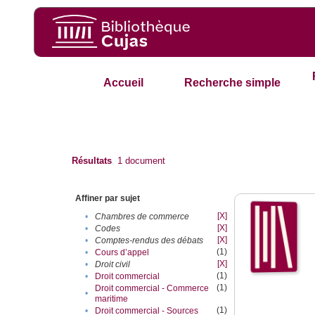
Accueil
Recherche simple
Résultats
1
document
Affiner par sujet
[X]
•
Chambres de commerce
[X]
•
Codes
[X]
•
Comptes-rendus des débats
(1)
•
Cours d’appel
[X]
•
Droit civil
(1)
•
Droit commercial
(1)
Droit commercial - Commerce
•
maritime
(1)
•
Droit commercial - Sources