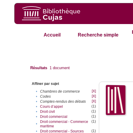
Accueil
Recherche simple
Résultats
1
document
Affiner par sujet
[X]
•
Chambres de commerce
[X]
•
Codes
[X]
•
Comptes-rendus des débats
(1)
•
Cours d’appel
(1)
•
Droit civil
(1)
•
Droit commercial
(1)
Droit commercial - Commerce
•
maritime
(1)
•
Droit commercial - Sources