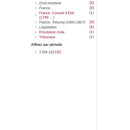
[X]
•
Droit maritime
[X]
•
France
(1)
France. Conseil d’Etat
•
(1799-....)
[X]
•
France. Tribunat (1800-1807)
[X]
•
Législation
(1)
•
Procédure civile
(1)
•
Tribunaux
Affiner par période
[X]
•
1789-1815