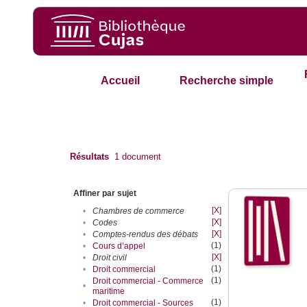
Accueil
Recherche simple
Résultats
1
document
Affiner par sujet
[X]
•
Chambres de commerce
[X]
•
Codes
[X]
•
Comptes-rendus des débats
(1)
•
Cours d’appel
[X]
•
Droit civil
(1)
•
Droit commercial
(1)
Droit commercial - Commerce
•
maritime
(1)
•
Droit commercial - Sources