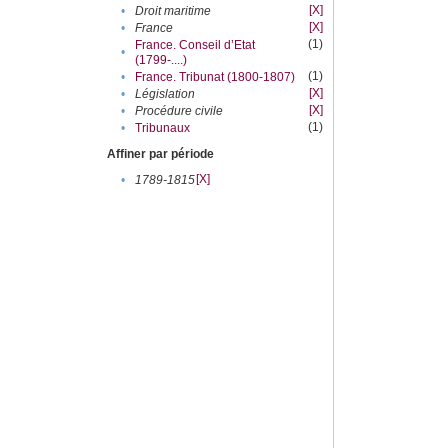
[X]
•
Droit maritime
[X]
•
France
(1)
France. Conseil d’Etat
•
(1799-....)
(1)
•
France. Tribunat (1800-1807)
[X]
•
Législation
[X]
•
Procédure civile
(1)
•
Tribunaux
Affiner par période
[X]
•
1789-1815