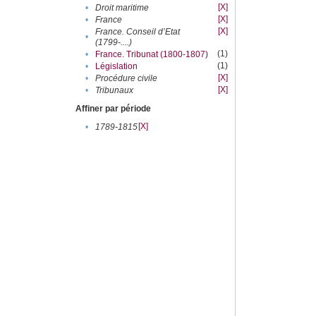
[X]
•
Droit maritime
[X]
•
France
[X]
France. Conseil d’Etat
•
(1799-....)
(1)
•
France. Tribunat (1800-1807)
(1)
•
Législation
[X]
•
Procédure civile
[X]
•
Tribunaux
Affiner par période
[X]
•
1789-1815