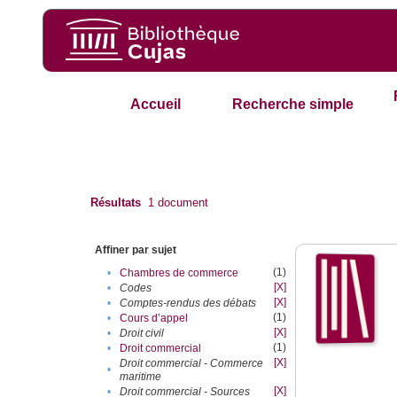
Accueil
Recherche simple
Résultats
1
document
Affiner par sujet
(1)
•
Chambres de commerce
[X]
•
Codes
[X]
•
Comptes-rendus des débats
(1)
•
Cours d’appel
[X]
•
Droit civil
(1)
•
Droit commercial
[X]
Droit commercial - Commerce
•
maritime
[X]
•
Droit commercial - Sources