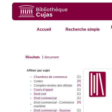
Accueil
Recherche simple
Résultats
1
document
Affiner par sujet
(1)
•
Chambres de commerce
[X]
•
Codes
[X]
•
Comptes-rendus des débats
(1)
•
Cours d’appel
(1)
•
Droit civil
(1)
•
Droit commercial
[X]
Droit commercial - Commerce
•
maritime
(1)
•
Droit commercial - Sources