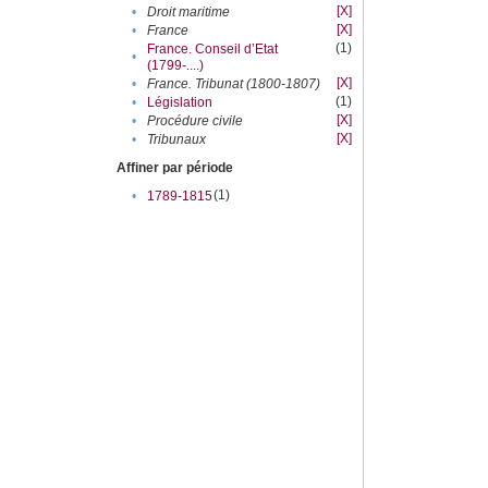
[X]
•
Droit maritime
[X]
•
France
(1)
France. Conseil d’Etat
•
(1799-....)
[X]
•
France. Tribunat (1800-1807)
(1)
•
Législation
[X]
•
Procédure civile
[X]
•
Tribunaux
Affiner par période
(1)
•
1789-1815