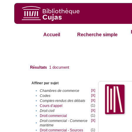
Accueil
Recherche simple
Résultats
1
document
Affiner par sujet
[X]
•
Chambres de commerce
[X]
•
Codes
[X]
•
Comptes-rendus des débats
(1)
•
Cours d’appel
[X]
•
Droit civil
(1)
•
Droit commercial
[X]
Droit commercial - Commerce
•
maritime
(1)
•
Droit commercial - Sources