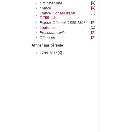
[X]
•
Droit maritime
[X]
•
France
(1)
France. Conseil d’Etat
•
(1799-....)
[X]
•
France. Tribunat (1800-1807)
(1)
•
Législation
[X]
•
Procédure civile
[X]
•
Tribunaux
Affiner par période
[X]
•
1789-1815