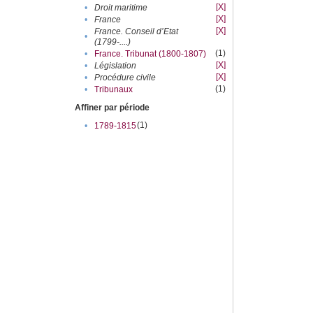
[X]
•
Droit maritime
[X]
•
France
[X]
France. Conseil d’Etat
•
(1799-....)
(1)
•
France. Tribunat (1800-1807)
[X]
•
Législation
[X]
•
Procédure civile
(1)
•
Tribunaux
Affiner par période
(1)
•
1789-1815