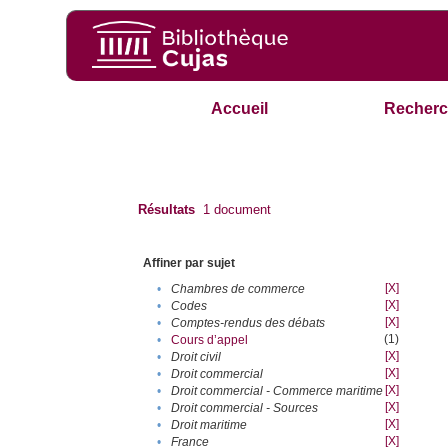
Accueil
Recherc
Résultats
1
document
Affiner par sujet
[X]
•
Chambres de commerce
[X]
•
Codes
[X]
•
Comptes-rendus des débats
(1)
•
Cours d’appel
[X]
•
Droit civil
[X]
•
Droit commercial
[X]
•
Droit commercial - Commerce maritime
[X]
•
Droit commercial - Sources
[X]
•
Droit maritime
[X]
•
France