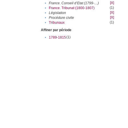
[X]
•
France. Conseil d’Etat (1799-....)
(1)
•
France. Tribunat (1800-1807)
[X]
•
Législation
[X]
•
Procédure civile
(1)
•
Tribunaux
Affiner par période
(1)
•
1789-1815