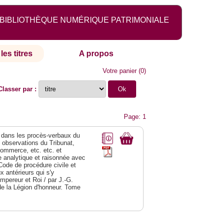
BIBLIOTHÈQUE NUMÉRIQUE PATRIMONIALE
les titres
A propos
Votre panier
(
0
)
Classer par :
Page: 1
dans les procès-verbaux du
s observations du Tribunat,
commerce, etc. etc. et
analytique et raisonnée avec
Code de procédure civile et
 antérieurs qui s'y
Empereur et Roi / par J.-G.
de la Légion d'honneur. Tome