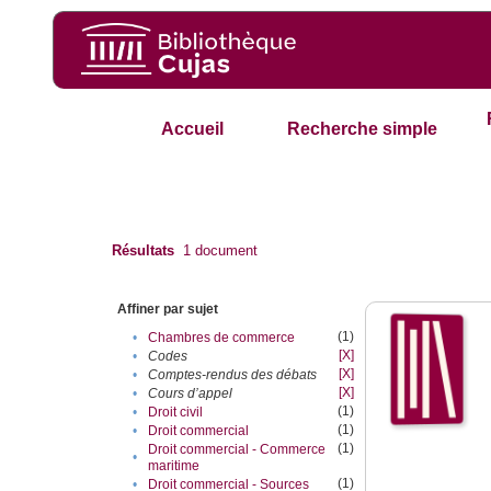
Accueil
Recherche simple
Résultats
1
document
Affiner par sujet
(1)
•
Chambres de commerce
[X]
•
Codes
[X]
•
Comptes-rendus des débats
[X]
•
Cours d’appel
(1)
•
Droit civil
(1)
•
Droit commercial
(1)
Droit commercial - Commerce
•
maritime
(1)
•
Droit commercial - Sources