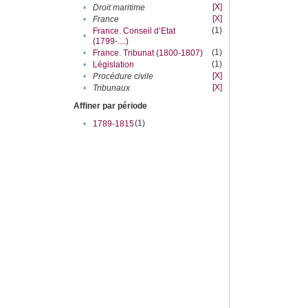
[X]
•
Droit maritime
[X]
•
France
(1)
France. Conseil d’Etat
•
(1799-....)
(1)
•
France. Tribunat (1800-1807)
(1)
•
Législation
[X]
•
Procédure civile
[X]
•
Tribunaux
Affiner par période
(1)
•
1789-1815