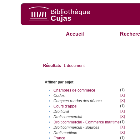
Accueil
Recherc
Résultats
1
document
Affiner par sujet
(1)
•
Chambres de commerce
[X]
•
Codes
[X]
•
Comptes-rendus des débats
(1)
•
Cours d’appel
[X]
•
Droit civil
[X]
•
Droit commercial
(1)
•
Droit commercial - Commerce maritime
[X]
•
Droit commercial - Sources
[X]
•
Droit maritime
(1)
•
France