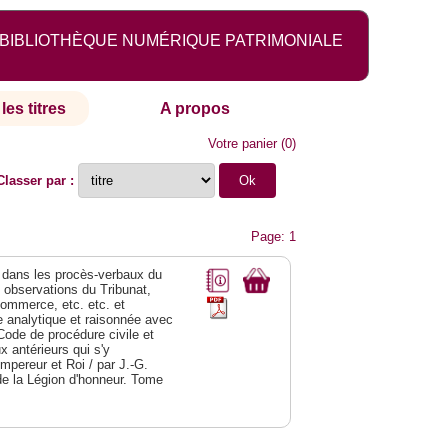
BIBLIOTHÈQUE NUMÉRIQUE PATRIMONIALE
les titres
A propos
Votre panier
(
0
)
Classer par :
Page: 1
dans les procès-verbaux du
s observations du Tribunat,
commerce, etc. etc. et
analytique et raisonnée avec
Code de procédure civile et
 antérieurs qui s'y
Empereur et Roi / par J.-G.
de la Légion d'honneur. Tome