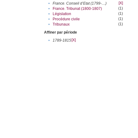
[X]
•
France. Conseil d’Etat (1799-....)
(1)
•
France. Tribunat (1800-1807)
(1)
•
Législation
(1)
•
Procédure civile
(1)
•
Tribunaux
Affiner par période
[X]
•
1789-1815