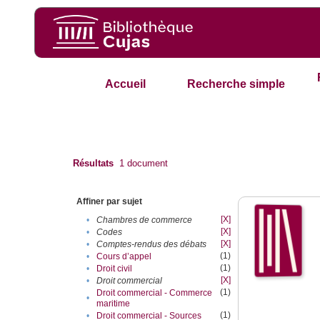
Accueil
Recherche simple
Résultats
1
document
Affiner par sujet
[X]
•
Chambres de commerce
[X]
•
Codes
[X]
•
Comptes-rendus des débats
(1)
•
Cours d’appel
(1)
•
Droit civil
[X]
•
Droit commercial
(1)
Droit commercial - Commerce
•
maritime
(1)
•
Droit commercial - Sources