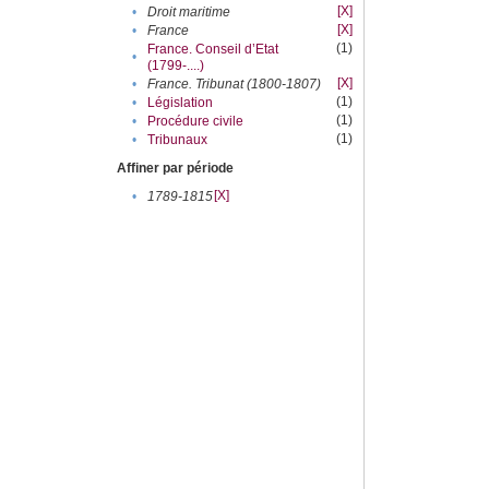
[X]
•
Droit maritime
[X]
•
France
(1)
France. Conseil d’Etat
•
(1799-....)
[X]
•
France. Tribunat (1800-1807)
(1)
•
Législation
(1)
•
Procédure civile
(1)
•
Tribunaux
Affiner par période
[X]
•
1789-1815