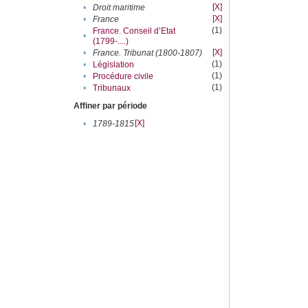
[X]
•
Droit maritime
[X]
•
France
(1)
France. Conseil d’Etat
•
(1799-....)
[X]
•
France. Tribunat (1800-1807)
(1)
•
Législation
(1)
•
Procédure civile
(1)
•
Tribunaux
Affiner par période
[X]
•
1789-1815