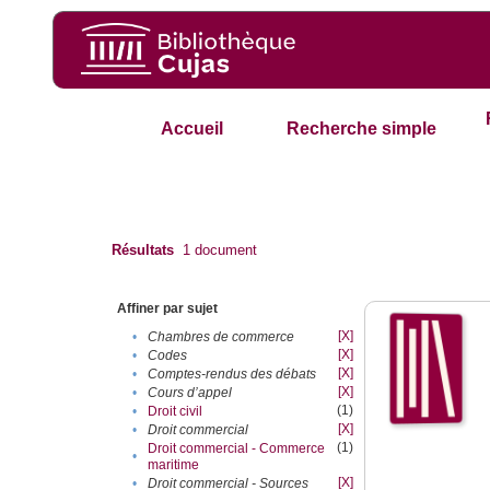
Accueil
Recherche simple
Résultats
1
document
Affiner par sujet
[X]
•
Chambres de commerce
[X]
•
Codes
[X]
•
Comptes-rendus des débats
[X]
•
Cours d’appel
(1)
•
Droit civil
[X]
•
Droit commercial
(1)
Droit commercial - Commerce
•
maritime
[X]
•
Droit commercial - Sources